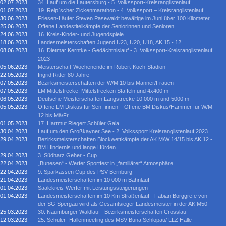
02.07.2023
34. Lauf um die Lautersburg - 5. Volkssport-Kreisranglistenlauf
01.07.2023
19. Reip`scher Zickenmarathon - 4. Volkssport – Kreisranglistenlauf
30.06.2023
Friesen-Läufer Steven Pasewaldt bewältige im Juni über 100 Kilometer
25.06.2023
Offene Landestitelkämpfe der Seniorinnen und Senioren
24.06.2023
16. Kreis-Kinder- und Jugendspiele
18.06.2023
Landesmeisterschaften Jugend U23, U20, U18, AK 15 - 12
08.06.2023
16. Dietmar Kerntke - Gedächtnislauf - 3. Volkssport-Kreisranglistenlauf
2023
05.06.2023
Meisterschaft-Wochenende im Robert-Koch-Stadion
22.05.2023
Ingrid Ritter 80 Jahre
07.05.2023
Bezirksmeisterschaften der W/M 10 bis Männer/Frauen
07.05.2023
LM Mittelstrecke, Mittelstrecken Staffeln und 4x400 m
06.05.2023
Deutsche Meisterschaften Langstrecke 10 000 m und 5000 m
05.05.2023
Offene LM Diskus für Sen.-innen – Offene BM Diskus/Hammer für W/M
12 bis Mä/Fr
01.05.2023
17. Hartmut Riegert Schüler Gala
30.04.2023
Lauf um den Großkayner See - 2. Volkssport Kreisranglistenlauf 2023
29.04.2023
Bezirksmeisterschaften Blockwettkämpfe der AK M/W 14/15 bis AK 12 -
BM Hindernis und lange Hürden
29.04.2023
3. Südharz Geher - Cup
22.04.2023
„Bunesen“ - Werfer Sportfest in „familiärer“ Atmosphäre
22.04.2023
9. Sparkassen Cup des PSV Bernburg
21.04.2023
Landesmeisterschaften im 10 000 m Bahnlauf
01.04.2023
Saalekreis-Werfer mit Leistungssteigerungen
01.04.2023
Landesmeisterschaften im 10 Km Straßenlauf - Fabian Borggrefe von
der SG Spergau wird als Gesamtsieger Landesmeister in der AK M50
25.03.2023
30. Naumburger Waldlauf –Bezirksmeisterschaften Crosslauf
12.03.2023
25. Schüler- Hallenmeeting des MSV Buna Schlopau/ LLZ Halle