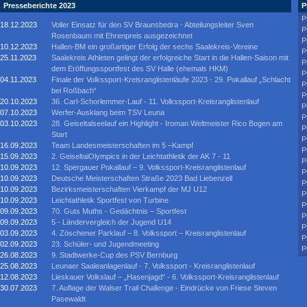
Presseberichte 2023
P
P
18.12.2023
Voller Einsatz für den SV Braunsbedra - Abteilungsleiter Sven
P
Rosenbaum mit Ehrenpreis ausgezeichnet
P
10.12.2023
Hallen-BM ein großartiger Erfolg der sechs Saalekreis-Vereine
P
25.11.2023
Saalekreis Athleten gelingt der erfolgreiche Start in die Hallen-Saison mit
P
dem Eröffungssportfest des SV Halle (ehemals HKM)
P
04.11.2023
Finale der Volkssport-Kreisranglistenläufe 2023 - 29. Pokallauf „Schlacht
P
bei Roßbach“
P
20.10.2023
36. Carl-Schorlemmer-Lauf - 11. Volkssport-Kreisranglistenlauf
P
07.10.2023
Werfer-Ausklang beim TSV Leuna
P
03.10.2023
28. Geiseltalseelauf ein Highlight - Iroman Weltmeister Rico Bogen am
P
Start
P
16.09.2023
Team Landesmeisterschaften im 5 –Kampf
P
15.09.2023
2. GeiseltalOlympics in der Leichtathletik der AK 7 - 11
P
10.09.2023
12. Spergauer Pokallauf – 9. Volkssport-Kreisranglistenlauf
P
10.09.2023
Deutsche Meisterschaften Straße 2023 Bad Liebenzell
P
10.09.2023
Bezirksmeisterschaften Vierkampf der MJ U12
P
10.09.2023
Leichtathletik Sportfest von Turbine
P
09.09.2023
70. Guts Muths - Gedächtnis – Sportfest
P
09.09.2023
5 - Ländervergleich der Jugend U14
P
03.09.2023
4. Zöschener Parklauf – 8. Volkssport – Kreisranglistenlauf
P
02.09.2023
23. Schüler- und Jugendmeeting
P
26.08.2023
9. Stadtwerke-Cup des PSV Bernburg
25.08.2023
Leunaer Saaleanlagenlauf - 7. Volkssport - Kreisranglistenlauf
12.08.2023
Lieskauer Volkslauf – „Hasenjagd“ - 6. Volkssport-Kreisranglistenlauf
30.07.2023
7. Auflage der Walser Trail Challenge - Eindrücke von Friese Steven
Pasewaldt