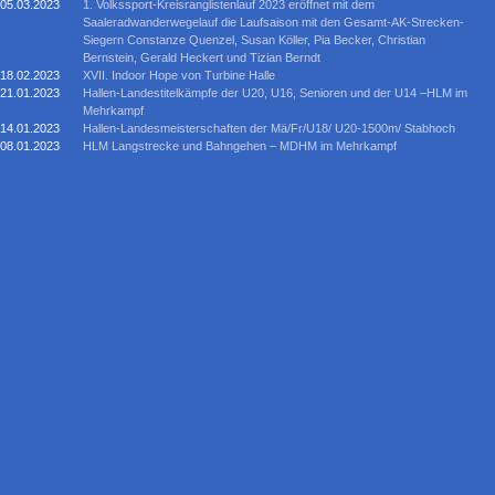
05.03.2023
1. Volkssport-Kreisranglistenlauf 2023 eröffnet mit dem
Saaleradwanderwegelauf die Laufsaison mit den Gesamt-AK-Strecken-
Siegern Constanze Quenzel, Susan Köller, Pia Becker, Christian
Bernstein, Gerald Heckert und Tizian Berndt
18.02.2023
XVII. Indoor Hope von Turbine Halle
21.01.2023
Hallen-Landestitelkämpfe der U20, U16, Senioren und der U14 –HLM im
Mehrkampf
14.01.2023
Hallen-Landesmeisterschaften der Mä/Fr/U18/ U20-1500m/ Stabhoch
08.01.2023
HLM Langstrecke und Bahngehen – MDHM im Mehrkampf