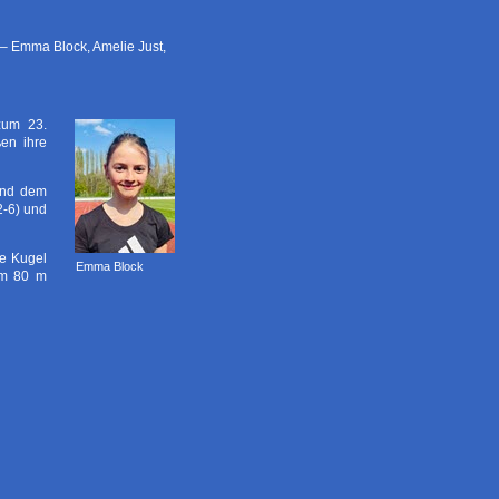
 – Emma Block, Amelie Just,
zum 23.
en ihre
und dem
2-6) und
ie Kugel
Emma Block
im 80 m