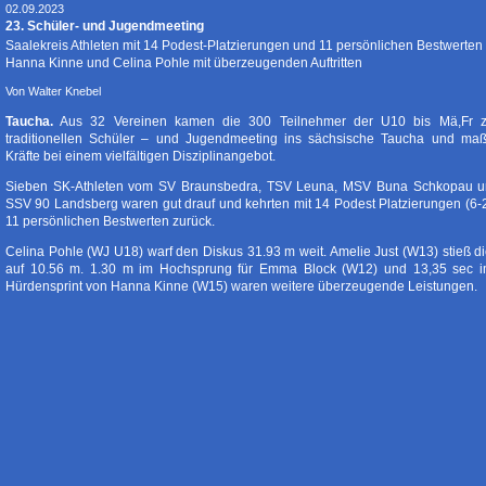
02.09.2023
23. Schüler- und Jugendmeeting
Saalekreis Athleten mit 14 Podest-Platzierungen und 11 persönlichen Bestwerten
Hanna Kinne und Celina Pohle mit überzeugenden Auftritten
Von Walter Knebel
Taucha.
Aus 32 Vereinen kamen die 300 Teilnehmer der U10 bis Mä,Fr 
traditionellen Schüler – und Jugendmeeting ins sächsische Taucha und maß
Kräfte bei einem vielfältigen Disziplinangebot.
Sieben SK-Athleten vom SV Braunsbedra, TSV Leuna, MSV Buna Schkopau 
SSV 90 Landsberg waren gut drauf und kehrten mit 14 Podest Platzierungen (6-
11 persönlichen Bestwerten zurück.
Celina Pohle (WJ U18) warf den Diskus 31.93 m weit. Amelie Just (W13) stieß d
auf 10.56 m. 1.30 m im Hochsprung für Emma Block (W12) und 13,35 sec 
Hürdensprint von Hanna Kinne (W15) waren weitere überzeugende Leistungen.