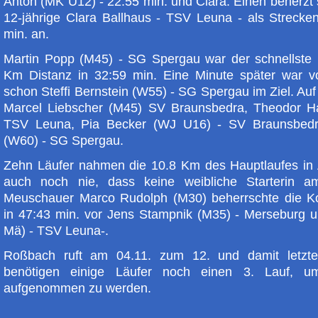
Anton (MK U12) - 22:55 min. und Clara. Einen beherzt 
12-jährige Clara Ballhaus - TSV Leuna - als Strecken
min. an.
Martin Popp (M45) - SG Spergau war der schnellste 
Km Distanz in 32:59 min. Eine Minute später war v
schon Steffi Bernstein (W55) - SG Spergau im Ziel. Auf
Marcel Liebscher (M45) SV Braunsbedra, Theodor 
TSV Leuna, Pia Becker (WJ U16) - SV Braunsbedr
(W60) - SG Spergau.
Zehn Läufer nahmen die 10.8 Km des Hauptlaufes in 
auch noch nie, dass keine weibliche Starterin a
Meuschauer Marco Rudolph (M30) beherrschte die Ko
in 47:43 min. vor Jens Stampnik (M35) - Merseburg un
Mä) - TSV Leuna-.
Roßbach ruft am 04.11. zum 12. und damit letzte
benötigen einige Läufer noch einen 3. Lauf, u
aufgenommen zu werden.