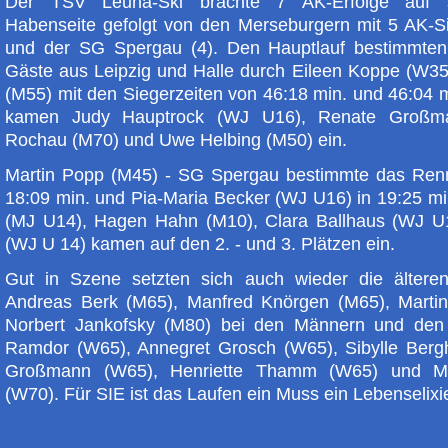
Der TSV Leuna-Ski brachte 7 AK-Erfolge auf 
Habenseite gefolgt von den Merseburgern mit 5 AK-S
und der SG Spergau (4). Den Hauptlauf bestimmte
Gäste aus Leipzig und Halle durch Eileen Koppe (W35
(M55) mit den Siegerzeiten von 46:18 min. und 46:04 m
kamen Judy Hauptrock (WJ U16), Renate Großma
Rochau (M70) und Uwe Helbing (M50) ein.
Martin Popp (M45) - SG Spergau bestimmte das Ren
18:09 min. und Pia-Maria Becker (WJ U16) in 19:25 mi
(MJ U14), Hagen Hahn (M10), Clara Ballhaus (WJ U1
(WJ U 14) kamen auf den 2. - und 3. Plätzen ein.
Gut in Szene setzten sich auch wieder die älteren
Andreas Berk (M65), Manfred Knörgen (M65), Marti
Norbert Jankofsky (M80) bei den Männern und den
Ramdor (W65), Annegret Grosch (W65), Sibylle Berg
Großmann (W65), Henriette Thamm (W65) und Mo
(W70). Für SIE ist das Laufen ein Muss ein Lebenselix