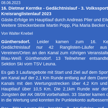
08.06.2023
16. Dietmar Kerntke - Gedächtnislauf - 3. Volkssport
Kreisranglistenlauf 2023
Gäste-Erfolge im Hauptlauf durch Andreas Plier und Ei
Weitere Streckenbeste Martin Popp, Pia Maria Becker 
Von Walter Knebel
Günthersdorf.
Leider kamen zum 16. Ker
Gedächtnislauf nur 42 Ranglisten-Läufer au
Vereinen/Orten an den Kanal zum rührigen Veranstalt
Blau-Weiß Günthersdorf. 13 Teilnehmer entsandt
Sektion Ski vom TSV Leuna.
Es gab 3 Laufangebote mit Start und Ziel auf dem Spor
am Kanal auf der 2,1 Km Runde entlang auf dem Dam
Kanals mit den Wertungsstrecken über 4,2 Km un
Hauptlauf über 10,5 Km. Die 2,1km Runde war den
Jüngsten der AK 08/09 vorbehalten. 33 Starter kamen 
in die Wertung und konnten ihr Punktekonto aufbessern