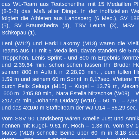
das WL-Team aus Teutschenthal mit 15 Medaillen Pl
(8-5-2) das Maß aller Dinge. In der inoffiziellen We
folgten die Athleten aus Landsberg (6 Med.), SV 18
(5), SV Braunsbedra (4), TSV Leuna (3), MSV
Schkopau (1).
Leni (W12) und Harki Lakomy (M13) waren die Vielf
Teams aus TT mit 6 Medaillen, davon standen sie 5-m
Treppchen. Lenis Sprint - und 800 m Ergebnis konnte
und 2:39,64 min. schon sehen lassen Ihr Bruder He
seinem 800 m Auftritt in 2:28,93 min. , dem tollen 
1.59 m und seinem 60 m Sprint in 8,17sec. Weitere TT
durch Felix Seluga (M15) – Kugel – 13.79 m, Alexan
-600 m- 2:05,80 min,. Nara Estella Nitzschke (W09) – 
2:07,72 min., Johanna Dudacy (W10) – 50 m . – 7,68
und das 4x100 m Staffelteam der WJ U14 – 56,29 sec.
Vom SSV 90 Landsberg wären Amelie Just und Anni
nennen mit Kugel- 9.61 m, Hoch – 1.38 m. Vom SV 18
Mates (M13) schnelle Beine über 60 m in 8,18 sec