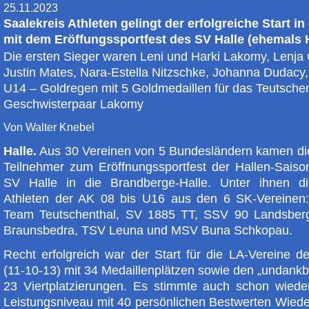
25.11.2023
Saalekreis Athleten gelingt der erfolgreiche Start in
mit dem Eröffungssportfest des SV Halle (ehemals
Die ersten Sieger waren Leni und Harki Lakomy, Lenja 
Justin Mates, Nara-Estella Nitzschke, Johanna Dudacy,
U14 – Goldregen mit 5 Goldmedaillen für das Teutschen
Geschwisterpaar Lakomy
Von Walter Knebel
Halle.
Aus 30 Vereinen von 5 Bundesländern kamen di
Teilnehmer zum Eröffnungssportfest der Hallen-Saiso
SV Halle in die Brandberge-Halle. Unter ihnen d
Athleten der AK 08 bis U16 aus den 6 SK-Vereinen
Team Teutschenthal, SV 1885 TT, SSV 90 Landsber
Braunsbedra, TSV Leuna und MSV Buna Schkopau.
Recht erfolgreich war der Start für die LA-Vereine d
(11-10-13) mit 34 Medaillenplätzen sowie den „undank
23 Viertplatzierungen. Es stimmte auch schon wiede
Leistungsniveau mit 40 persönlichen Bestwerten Wiede