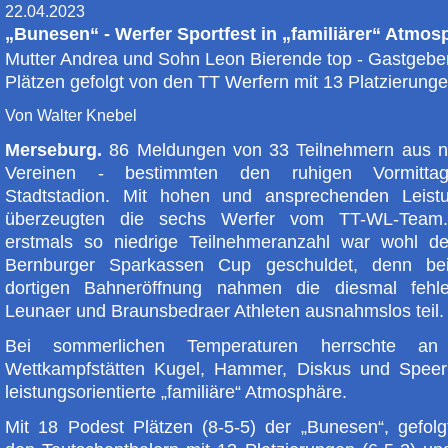
22.04.2023
„Bunesen“ - Werfer Sportfest in „familiärer“ Atmos
Mutter Andrea und Sohn Leon Bierende top - Gastgeber
Plätzen gefolgt von den TT Werfern mit 13 Platzierung
Von Walter Knebel
Merseburg.
86 Meldungen von 33 Teilnehmern aus n
Vereinen - bestimmten den ruhigen Vormitta
Stadtstadion. Mit hohen und ansprechenden Leist
überzeugten die sechs Werfer vom TT-WL-Team
erstmals so niedrige Teilnehmeranzahl war wohl d
Bernburger Sparkassen Cup geschuldet, denn be
dortigen Bahneröffnung nahmen die diesmal fehl
Leunaer und Braunsbedraer Athleten ausnahmslos teil.
Bei sommerlichen Temperaturen herrschte an
Wettkampfstätten Kugel, Hammer, Diskus und Speer
leistungsorientierte „familiäre“ Atmosphäre.
Mit 18 Podest Plätzen (8-5-5) der „Bunesen“, gefolg