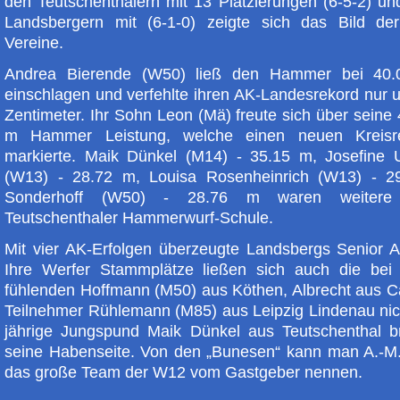
den Teutschenthalern mit 13 Platzierungen (6-5-2) un
Landsbergern mit (6-1-0) zeigte sich das Bild de
Vereine.
Andrea Bierende (W50) ließ den Hammer bei 40
einschlagen und verfehlte ihren AK-Landesrekord nur 
Zentimeter. Ihr Sohn Leon (Mä) freute sich über seine
m Hammer Leistung, welche einen neuen Kreisr
markierte. Maik Dünkel (M14) - 35.15 m, Josefine 
(W13) - 28.72 m, Louisa Rosenheinrich (W13) - 2
Sonderhoff (W50) - 28.76 m waren weitere
Teutschenthaler Hammerwurf-Schule.
Mit vier AK-Erfolgen überzeugte Landsbergs Senior 
Ihre Werfer Stammplätze ließen sich auch die be
fühlenden Hoffmann (M50) aus Köthen, Albrecht aus Ca
Teilnehmer Rühlemann (M85) aus Leipzig Lindenau ni
jährige Jungspund Maik Dünkel aus Teutschenthal b
seine Habenseite. Von den „Bunesen“ kann man A.-M
das große Team der W12 vom Gastgeber nennen.