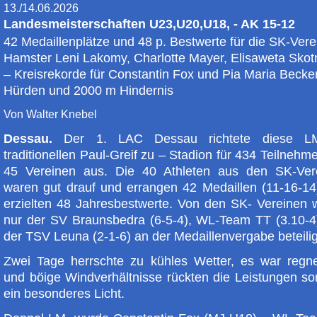
13./14.06.2026
Landesmeisterschaften U23,U20,U18, - AK 15-12
42 Medaillenplätze und 48 p. Bestwerte für die SK-Vere
Hamster Leni Lakomy, Charlotte Mayer, Elisaweta Skot
– Kreisrekorde für Constantin Fox und Pia Maria Becke
Hürden und 2000 m Hindernis
Von Walter Knebel
Dessau.
Der 1. LAC Dessau richtete diese L
traditionellen Paul-Greif zu – Stadion für 434 Teilnehm
45 Vereinen aus. Die 40 Athleten aus den SK-Ver
waren gut drauf und errangen 42 Medaillen (11-16-14
erzielten 48 Jahresbestwerte. Von den SK- Vereinen 
nur der SV Braunsbedra (6-5-4), WL-Team TT (3.10-4
der TSV Leuna (2-1-6) an der Medaillenvergabe beteilig
Zwei Tage herrschte zu kühles Wetter, es war regne
und böige Windverhältnisse rückten die Leistungen so
ein besonderes Licht.