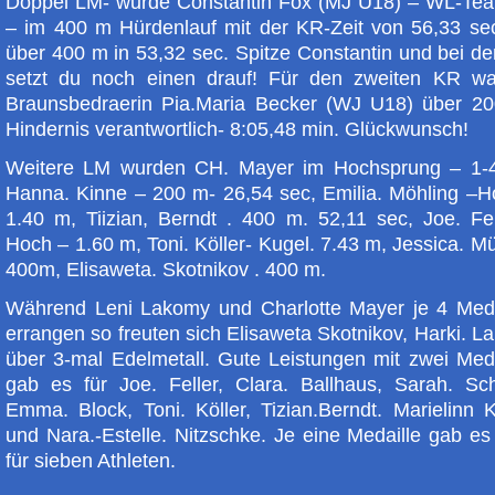
Doppel LM- wurde Constantin Fox (MJ U18) – WL-Te
– im 400 m Hürdenlauf mit der KR-Zeit von 56,33 se
über 400 m in 53,32 sec. Spitze Constantin und bei d
setzt du noch einen drauf! Für den zweiten KR wa
Braunsbedraerin Pia.Maria Becker (WJ U18) über 2
Hindernis verantwortlich- 8:05,48 min. Glückwunsch!
Weitere LM wurden CH. Mayer im Hochsprung – 1-
Hanna. Kinne – 200 m- 26,54 sec, Emilia. Möhling –H
1.40 m, Tiizian, Berndt . 400 m. 52,11 sec, Joe. Fel
Hoch – 1.60 m, Toni. Köller- Kugel. 7.43 m, Jessica. Mü
400m, Elisaweta. Skotnikov . 400 m.
Während Leni Lakomy und Charlotte Mayer je 4 Meda
errangen so freuten sich Elisaweta Skotnikov, Harki. 
über 3-mal Edelmetall. Gute Leistungen mit zwei Meda
gab es für Joe. Feller, Clara. Ballhaus, Sarah. Sc
Emma. Block, Toni. Köller, Tizian.Berndt. Marielinn 
und Nara.-Estelle. Nitzschke. Je eine Medaille gab e
für sieben Athleten.