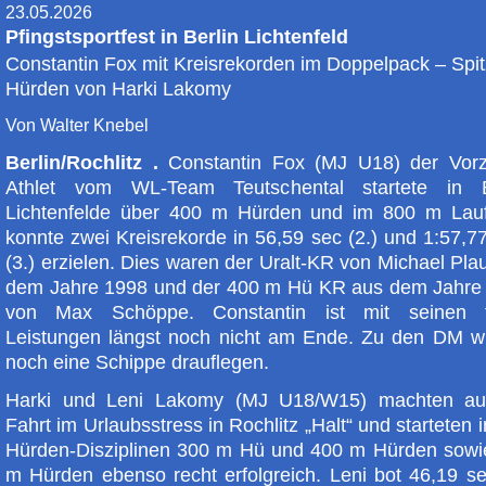
23.05.2026
Pfingstsportfest in Berlin Lichtenfeld
Constantin Fox mit Kreisrekorden im Doppelpack – Spi
Hürden von Harki Lakomy
Von Walter Knebel
Berlin/Rochlitz .
Constantin Fox (MJ U18) der Vorz
Athlet vom WL-Team Teutschental startete in B
Lichtenfelde über 400 m Hürden und im 800 m Lau
konnte zwei Kreisrekorde in 56,59 sec (2.) und 1:57,7
(3.) erzielen. Dies waren der Uralt-KR von Michael Pla
dem Jahre 1998 und der 400 m Hü KR aus dem Jahre
von Max Schöppe. Constantin ist mit seinen t
Leistungen längst noch nicht am Ende. Zu den DM wi
noch eine Schippe drauflegen.
Harki und Leni Lakomy (MJ U18/W15) machten au
Fahrt im Urlaubsstress in Rochlitz „Halt“ und starteten 
Hürden-Disziplinen 300 m Hü und 400 m Hürden sowi
m Hürden ebenso recht erfolgreich. Leni bot 46,19 se