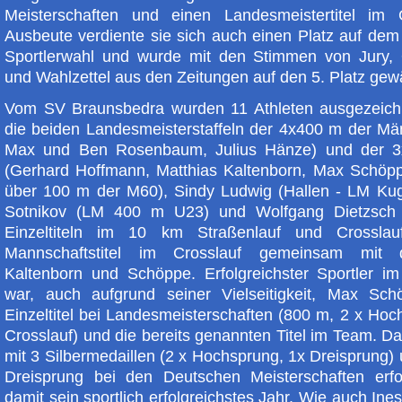
Meisterschaften und einen Landesmeistertitel im
Ausbeute verdiente sie sich auch einen Platz auf dem
Sportlerwahl und wurde mit den Stimmen von Jury,
und Wahlzettel aus den Zeitungen auf den 5. Platz gewä
Vom SV Braunsbedra wurden 11 Athleten ausgezeich
die beiden Landesmeisterstaffeln der 4x400 m der Män
Max und Ben Rosenbaum, Julius Hänze) und der 
(Gerhard Hoffmann, Matthias Kaltenborn, Max Schöp
über 100 m der M60), Sindy Ludwig (Hallen - LM Kug
Sotnikov (LM 400 m U23) und Wolfgang Dietzsch 
Einzeltiteln im 10 km Straßenlauf und Crossla
Mannschaftstitel im Crosslauf gemeinsam mit 
Kaltenborn und Schöppe. Erfolgreichster Sportler i
war, auch aufgrund seiner Vielseitigkeit, Max Sc
Einzeltitel bei Landesmeisterschaften (800 m, 2 x Ho
Crosslauf) und die bereits genannten Titel im Team. D
mit 3 Silbermedaillen (2 x Hochsprung, 1x Dreisprung)
Dreisprung bei den Deutschen Meisterschaften erfo
damit sein sportlich erfolgreichstes Jahr. Wie auch Ine