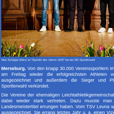
Max Schöppe (links) ist "Sportler des Jahres 2025" bei der MZ-Sportlerwahl
Merseburg.
Von den knapp 30.000 Vereinssportlern i
am Freitag wieder die erfolgreichsten Athleten 
ausgezeichnet und außerdem die Sieger und Pla
Sportlerwahl verkündet.
Die Vereine der ehemaligen Leichtathletikgemeinsch
dabei wieder stark vertreten. Dazu musste man
Landesmeistertitel errungen haben. Vom TSV Leuna 
ausgezeichnet. Sie errang letztes Jahr u. a. einen Viz