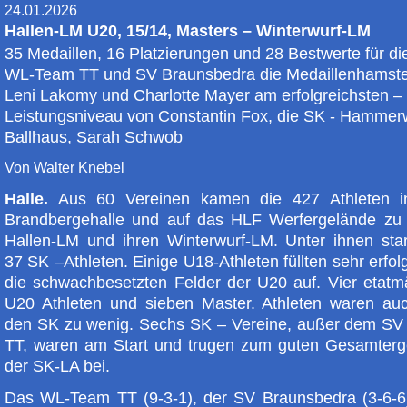
24.01.2026
Hallen-LM U20, 15/14, Masters – Winterwurf-LM
35 Medaillen, 16 Platzierungen und 28 Bestwerte für di
WL-Team TT und SV Braunsbedra die Medaillenhamste
Leni Lakomy und Charlotte Mayer am erfolgreichsten –
Leistungsniveau von Constantin Fox, die SK - Hammerw
Ballhaus, Sarah Schwob
Von Walter Knebel
Halle.
Aus 60 Vereinen kamen die 427 Athleten i
Brandbergehalle und auf das HLF Werfergelände zu 
Hallen-LM und ihren Winterwurf-LM. Unter ihnen star
37 SK –Athleten. Einige U18-Athleten füllten sehr erfol
die schwachbesetzten Felder der U20 auf. Vier etatm
U20 Athleten und sieben Master. Athleten waren auc
den SK zu wenig. Sechs SK – Vereine, außer dem SV
TT, waren am Start und trugen zum guten Gesamterg
der SK-LA bei.
Das WL-Team TT (9-3-1), der SV Braunsbedra (3-6-6