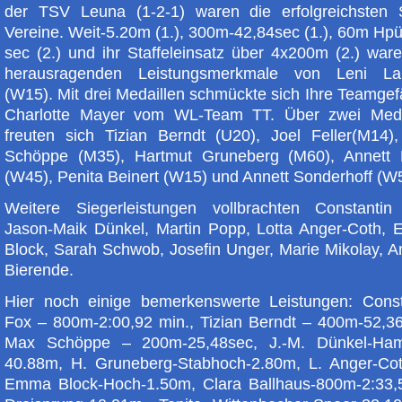
der TSV Leuna (1-2-1) waren die erfolgreichsten
Vereine. Weit-5.20m (1.), 300m-42,84sec (1.), 60m Hp
sec (2.) und ihr Staffeleinsatz über 4x200m (2.) war
herausragenden Leistungsmerkmale von Leni L
(W15). Mit drei Medaillen schmückte sich Ihre Teamgef
Charlotte Mayer vom WL-Team TT. Über zwei Meda
freuten sich Tizian Berndt (U20), Joel Feller(M14)
Schöppe (M35), Hartmut Gruneberg (M60), Annett 
(W45), Penita Beinert (W15) und Annett Sonderhoff (W
Weitere Siegerleistungen vollbrachten Constantin
Jason-Maik Dünkel, Martin Popp, Lotta Anger-Coth,
Block, Sarah Schwob, Josefin Unger, Marie Mikolay, A
Bierende.
Hier noch einige bemerkenswerte Leistungen: Const
Fox – 800m-2:00,92 min., Tizian Berndt – 400m-52,36
Max Schöppe – 200m-25,48sec, J.-M. Dünkel-Ha
40.88m, H. Gruneberg-Stabhoch-2.80m, L. Anger-C
Emma Block-Hoch-1.50m, Clara Ballhaus-800m-2:33,