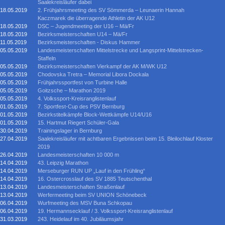
Saalekreisläufer dabei
18.05.2019
2. Frühjahrsmeeting des SV Sömmerda – Leunaerin Hannah
Kaczmarek die überragende Athletin der AK U12
18.05.2019
DSC – Jugendmeeting der U16 – Mä/Fr
18.05.2019
Bezirksmeisterschaften U14 – Mä/Fr
11.05.2019
Bezirksmeisterschaften - Diskus Hammer
05.05.2019
Landesmeisterschaften Mittelstrecke und Langsprint-Mittelstrecken-
Staffeln
05.05.2019
Bezirksmeisterschaften Vierkampf der AK M/WK U12
05.05.2019
Chodovska Tretra – Memorial Libora Dockala
05.05.2019
Frühjahrssportfest von Turbine Halle
05.05.2019
Goitzsche – Marathon 2019
05.05.2019
4. Volkssport-Kreisranglistenlauf
01.05.2019
7. Sportfest-Cup des PSV Bernburg
01.05.2019
Bezirkstitelkämpfe Block-Wettkämpfe U14/U16
01.05.2019
15. Hartmut Riegert Schüler-Gala
30.04.2019
Trainingslager in Bernburg
27.04.2019
Saalekreisläufer mit achtbaren Ergebnissen beim 15. Bleilochlauf Kloster
2019
26.04.2019
Landesmeisterschaften 10 000 m
14.04.2019
43. Leipzig Marathon
14.04.2019
Merseburger RUN UP „Lauf in den Frühling“
14.04.2019
16. Ostercrosslauf des SV 1885 Teutschenthal
13.04.2019
Landesmeisterschaften Straßenlauf
13.04.2019
Werfermeeting beim SV UNION Schönebeck
06.04.2019
Wurfmeeting des MSV Buna Schkopau
06.04.2019
19. Hermannsecklauf / 3. Volkssport-Kreisranglistenlauf
31.03.2019
243. Heidelauf im 40. Jubiläumsjahr