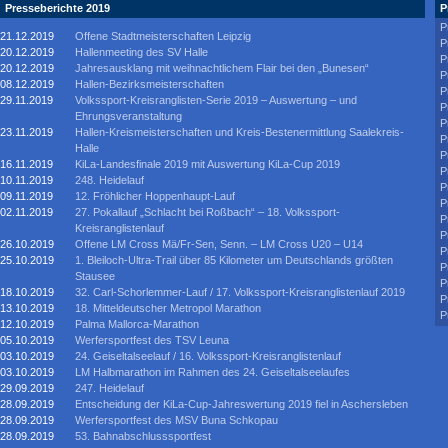
Presseberichte 2019
P
P
21.12.2019
Offene Stadtmeisterschaften Leipzig
P
20.12.2019
Hallenmeeting des SV Halle
P
20.12.2019
Jahresausklang mit weihnachtlichem Flair bei den „Bunesen“
P
08.12.2019
Hallen-Bezirksmeisterschaften
P
29.11.2019
Volkssport-Kreisranglisten-Serie 2019 – Auswertung – und
P
Ehrungsveranstaltung
P
23.11.2019
Hallen-Kreismeisterschaften und Kreis-Bestenermittlung Saalekreis-
P
Halle
P
16.11.2019
KiLa-Landesfinale 2019 mit Auswertung KiLa-Cup 2019
P
10.11.2019
248. Heidelauf
P
09.11.2019
12. Fröhlicher Hoppenhaupt-Lauf
P
02.11.2019
27. Pokallauf „Schlacht bei Roßbach“ – 18. Volkssport-
P
Kreisranglistenlauf
P
26.10.2019
Offene LM Cross Mä/Fr-Sen, Senn. – LM Cross U20 – U14
P
25.10.2019
1. Bleiloch-Ultra-Trail über 85 Kilometer um Deutschlands größten
P
Stausee
P
18.10.2019
32. Carl-Schorlemmer-Lauf / 17. Volkssport-Kreisranglistenlauf 2019
P
13.10.2019
18. Mitteldeutscher Metropol Marathon
P
12.10.2019
Palma Mallorca-Marathon
05.10.2019
Werfersportfest des TSV Leuna
03.10.2019
24. Geiseltalseelauf / 16. Volkssport-Kreisranglistenlauf
03.10.2019
LM Halbmarathon im Rahmen des 24. Geiseltalseelaufes
29.09.2019
247. Heidelauf
28.09.2019
Entscheidung der KiLa-Cup-Jahreswertung 2019 fiel in Aschersleben
28.09.2019
Werfersportfest des MSV Buna Schkopau
28.09.2019
53. Bahnabschlusssportfest