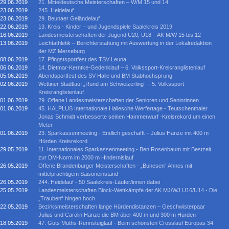
29.06.2019
21. Mitteldeutsche Meisterschaften – W/M 15 und 14
23.06.2019
245. Heidelauf
23.06.2019
29. Beunaer Geländelauf
22.06.2019
13. Kreis - Kinder – und Jugendspiele Saalekreis 2019
16.06.2019
Landesmeisterschaften der Jugend U20, U18 – AK M/W 15 bis 12
13.06.2019
Leichtathletik – Berichterstattung mit Auswertung in der Lokalredaktion
der MZ Merseburg
08.06.2019
17. Pfingstsportfest des TSV Leuna
06.06.2019
14. Dietmar-Kerntke-Gedenklauf – 6. Volkssport-Kreisranglistenlauf
05.06.2019
Abendsportfest des SV Halle und BM Stabhochsprung
02.06.2019
Wettiner Stadtlauf „Rund am Schweizerling“ – 5. Volkssport-
Kreisranglistenlauf
01.06.2019
29. Offene Landesmeisterschaften der Senioren und Seniorinnen
01.06.2019
45. HALPLUS Internationale Hallesche Werfertage - Teutschenthaler
Jonas Schmidt verbesserte seinen Hammerwurf -Kreisrekord um einen
Meter
01.06.2019
23. Sparkassenmeeting - Endlich geschafft – Julius Hänze mit 400 m
Hürden Kreisrekord
29.05.2019
11. Internationales Sparkassenmeeting - Ben Rosenbaum mit Bestzeit
zur DM-Norm im 2000 m Hindernislauf
26.05.2019
Offene Brandenburger Meisterschaften - „Bunesen“ Ahnes mit
mittelprächtigem Saisoneinstand
26.05.2019
244. Heidelauf - 50 Saalekreis-Läufer/innen dabei
25.05.2019
Landesmeisterschaften Block-Wettkämpfe der AK MJ/WJ U16/U14 - Die
„Trauben“ hingen hoch
22.05.2019
Bezirksmeisterschaften lange Hürdendistanzen – Geschwisterpaar
Julius und Carolin Hänze die BM über 400 m und 300 m Hürden
18.05.2019
47. Guts Muths-Rennsteiglauf - Beim schönsten Crosslauf Europas 34