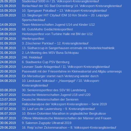
26.09.2019
Stadionlauf 5000 m / 15. Volkssport-Kreisranglistenlauf
21.09.2019
Borlachlauf der SG Bad Dürrenberg/ 14. Volkssport-Kreisranglistenlauf
15.09.2019
10. Spergauer Pokallauf – 13. Volkssport-Kreisranglistenlauf
15.09.2019
13. Siegburger HIT Citylauf /DM 10 Km Straße – 20. Leipziger
Sportschecklauf
14.09.2019
Team-Meisterschaften Jugend U14 und Kinder U12
14.09.2019
68. GutsMuths Gedächtnissportfest
08.09.2019
Herbstsportfest von Turbine Halle mit BM der U12
07.09.2019
Werfersportfest
01.09.2019
3. Zöschener Parklauf – 12. Kreisranglistenlauf
31.08.2019
13. Südharzcup in Sangerhausen erstmals mit Kinderleichtathletik
31.08.2019
2. LA-Meeting des MSV Buna Schkopau
25.08.2019
246. Heidelauf
24.08.2019
6. Stadtwerke Cup PSV Bernburg
23.08.2019
Leunaer Saale-Anlagenlauf / 11. Volkssport-Kreisranglistenlauf
20.08.2019
Pasewaldt mit der Friesenfahne im Kleinwalsertal und Allgäu unterwegs
05.08.2019
Ein Merseburger startet nach Verletzung wieder durch
04.08.2019
10. Lieskauer Volkslauf – „Hasenjagd“ / 10. Volkssport-
Kreisranglistenlauf
03.08.2019
30. Seniorensportfest des SSV 90 Landsberg
26.07.2019
Deutsche Meisterschaften Jugend U18 und U20
13.07.2019
Deutsche Meisterschaften der Senioren
10.07.2019
Halbzeitanalyse der Volkssport-Kreisranglisten – Serie 2019
07.07.2019
32. Lauf um die Lautersburg – 9. Kreisranglistenlauf
06.07.2019
10. Brixen Dolomiten Marathon in unglaublicher Bergkulisse
06.07.2019
Offene Mitteldeutsche Meisterschaften der Männer und Frauen
30.06.2019
9. Salomon Zugspitz Ultratrail 2019
29.06.2019
16. Reip`scher Zickenmarathon – 8. Volkssport-Kreisranglistenlauf