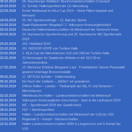
30.03.2019
28. Naumburger Waldlauf / Bezirksmeisterschaften Crosslauf
24.03.2019
22. Schüler Hallensportfest der LG Merseburg
23.03.2019
Erster Wettkampf im KiLa-Cup 2019 – Vierte Plätze bejubelt und
betrauert
18.03.2019
25. MZ-Sportlerumfrage – 12. Ball des Sports
10.03.2019
Saale-Radwander-Wegelauf / 2. Volkssport-Kreisranglistenlauf
03.03.2019
Deutsche Hallenmeisterschaften mit Winterwurf der Senioren/-innen
03.03.2019
24. Nachwuchs-Sportlerehrung und 25. Nachwuchs-MZ-Sportlerwahl
2018
24.02.2019
242. Heidelauf 2019
23.02.2019
XIV. INDOOR HOPE von Turbine Halle
23.02.2019
1. KiLA-Cup der Altersklassen U10 und U08 bei Turbine Halle
22.02.2019
32 Nennungen für Saalekreis-Athleten in der DLV 50-er
Jahresbestenliste
17.02.2019
13. Merkeser Erlebnis-Bergwerk-Lauf - Franklebener Steven Pasewaldt
gewinnt Untertage Bronzemedaille
09.02.2019
17. MITGAS Schüler – Hallenmeeting
05.02.2019
Ein Hoch der Jubilarin – „MANU“ wir gratulieren
03.02.2019
Offene Hallen – Landes – Titelkämpfe der Mä, Fr und Senioren –
Altersklassen
02.02.2019
Mitteldeutsche Hallen – Landesmeisterschaften mit Winterwurf
02.02.2019
Volkssport–Kreisranglisten-Geschehen - Start in die Laufsaison 2019
28.01.2019
MZ – Sportlerwahl 2018 des Saalekreises
26.01.2019
HLF – Werfersportfest
19.01.2019
Hallen – Landesmeisterschaften mit Winterwurf der U16 bis U20
13.01.2019
Regionale 5 – Kampf – Meisterschaften
12.01.2019
Hallen-Landesmeisterschaften 3000 m Langstrecke und 5-Kampf der
U16