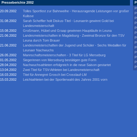
Presseberichte 2002
P
P
20.09.2002
Tolles Sportfest zur Bahnweihe - Herausragende Leistungen vor großer
P
Kulisse
P
31.08.2002
Sarah Scheffler holt Diskus-Titel - Leunaerin gewinnt Gold bei
P
Landesmeisterschaft
P
15.08.2002
Großmann, Hübel und Graap gewinnen Hauptläufe in Leuna
P
21.06.2002
Landesmeisterschaften in Magdeburg - Zweimal Bronze für den TSV
P
Leuna durch Tom Brauer
P
21.06.2002
Landesmeisterschaften der Jugend und Schüler - Sechs Medaillen für
P
Leunaer Nachwuchs
P
26.05.2002
Mannschaftsmeisterschaften - 3 Titel für LG Merseburg
P
01.05.2002
Siegerinnen von Merseburg bestätigen gute Form
P
28.04.2002
Nachwuchsathleten erfolgreich in die neue Saison gestartet
P
13.04.2002
Zwei Titel für TSV-Athleten bei Landesmeisterschaft
16.03.2002
Titel für Annegret Grosch bei Crosslauf-LM
15.03.2002
Leichtathleten bei der Sportlerwahl des Jahres 2001 vorn